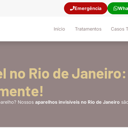
Emergência
Wha
21) 98106-9681
Início
Tratamentos
Casos T
el no Rio de Janeiro
amente!
parelho? Nossos
aparelhos invisíveis no Rio de Janeiro
são