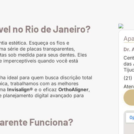
vel no Rio de Janeiro?
Apa
tia estética. Esqueça os fios e
uma série de placas transparentes,
Dr. 
itas sob medida para seus dentes. Eles
Cent
e imperceptíveis quando você está
das 
Tiju
ha ideal para quem busca discrição total
(21)
ínica, trabalhamos com as melhores
Aten
ema
Invisalign®
e o eficaz
OrthoAligner
,
 e planejamento digital avançado para
arente Funciona?