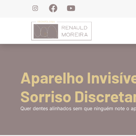
(
Aparelho Invisív
Sorriso Discret
Quer dentes alinhados sem que ninguém note o a