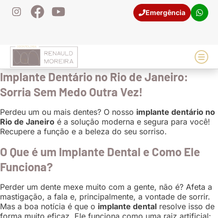
Emergência
(21) 98106-9681
Casos
Implante Dentário no Rio de Janeiro:
Sorria Sem Medo Outra Vez!
Perdeu um ou mais dentes? O nosso
implante dentário no
Rio de Janeiro
é a solução moderna e segura para você!
Recupere a função e a beleza do seu sorriso.
O Que é um Implante Dental e Como Ele
Funciona?
Perder um dente mexe muito com a gente, não é? Afeta a
mastigação, a fala e, principalmente, a vontade de sorrir.
Mas a boa notícia é que o
implante dental
resolve isso de
forma muito eficaz. Ele funciona como uma raiz artificial: