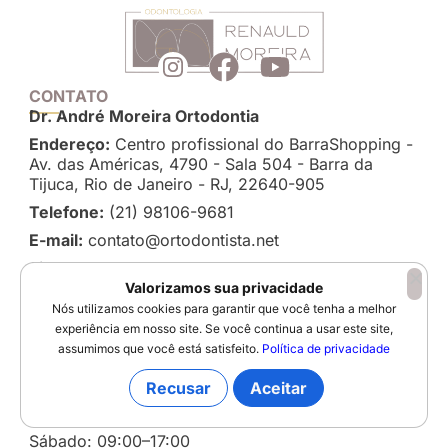
CONTATO
Dr. André Moreira Ortodontia
Endereço:
Centro profissional do BarraShopping -
Av. das Américas, 4790 - Sala 504 - Barra da
Tijuca, Rio de Janeiro - RJ, 22640-905
Telefone:
(21) 98106-9681
E-mail:
contato@ortodontista.net
Site:
ortodontista.net
Valorizamos sua privacidade
Nós utilizamos cookies para garantir que você tenha a melhor
Horário de Atendimento
experiência em nosso site. Se você continua a usar este site,
Segunda-feira: 09:00–19:00
assumimos que você está satisfeito.
Política de privacidade
Terça-feira: 09:00–19:00
Quarta-feira: 09:00–19:00
Recusar
Aceitar
Quinta-feira: 09:00–22:00
Sexta-feira: 09:00–19:00
Sábado: 09:00–17:00