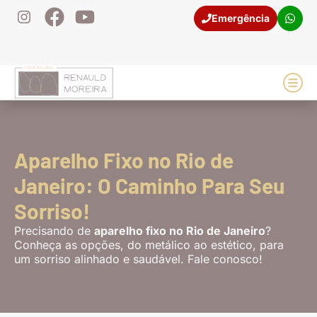
Emergência
(21) 98106-9681
Casos
Aparelho Fixo no Rio de
Janeiro: O Caminho Para Seu
Sorriso!
Precisando de
aparelho fixo no Rio de Janeiro
?
Conheça as opções, do metálico ao estético, para
um sorriso alinhado e saudável. Fale conosco!