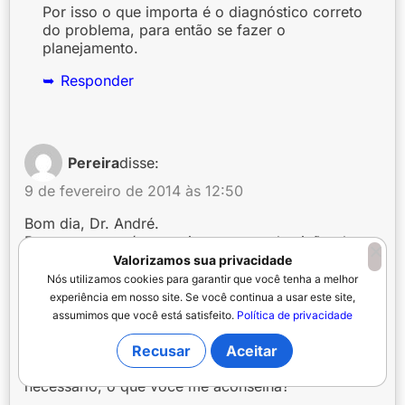
Por isso o que importa é o diagnóstico correto
do problema, para então se fazer o
planejamento.
Responder
Pereira
disse:
9 de fevereiro de 2014 às 12:50
Bom dia, Dr. André.
Bem meu caso é o seguinte possuo dentição classe
II, mas não chega a ser em alto nível, só são um
Valorizamos sua privacidade
pouco para frente meus dentes superiores. Pois
Nós utilizamos cookies para garantir que você tenha a melhor
bem já extrai os dois terceiro-molares superiores e
experiência em nosso site. Se você continua a usar este site,
agora pouco recebi a informação que para meu
assumimos que você está satisfeito.
Política de privacidade
tratamento avançar de forma mais rápida será
necessário retirar mais dois dentes, que são dois
Recusar
Aceitar
pré-molares superiores, mas acho que não será
necessário, o que você me aconselha?