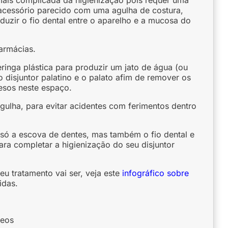
 mais complicada da higienização pois requer uma
 acessório parecido com uma agulha de costura,
onduzir o fio dental entre o aparelho e a mucosa do
armácias.
ringa plástica para produzir um jato de água (ou
o disjuntor palatino e o palato afim de remover os
resos neste espaço.
gulha, para evitar acidentes com ferimentos dentro
 só a escova de dentes, mas também o fio dental e
ra completar a higienização do seu disjuntor
u tratamento vai ser, veja este
infográfico sobre
idas.
deos