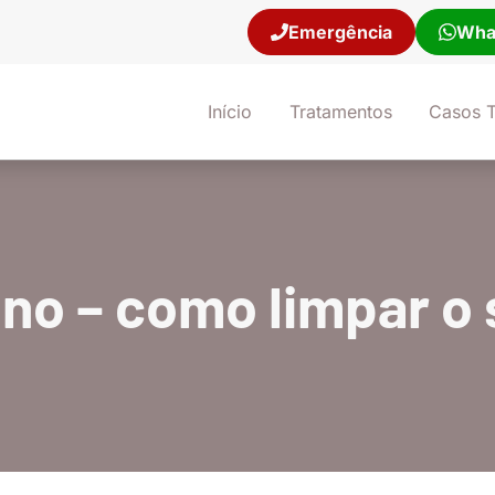
Emergência
Wha
21) 98106-9681
Início
Tratamentos
Casos T
ino – como limpar o