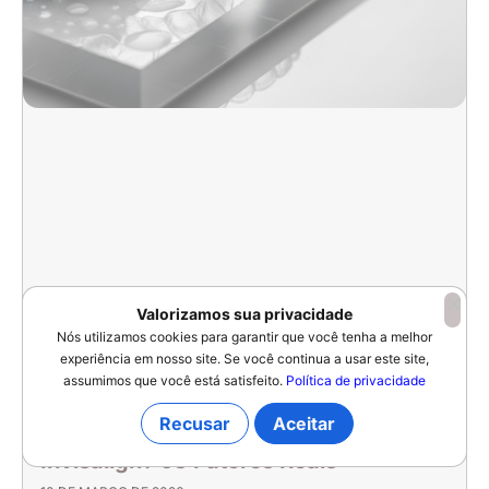
Valorizamos sua privacidade
Nós utilizamos cookies para garantir que você tenha a melhor
experiência em nosso site. Se você continua a usar este site,
assumimos que você está satisfeito.
Política de privacidade
Recusar
Aceitar
Quanto Custa o Tratamento com
Invisalign? 03 Fatores Reais