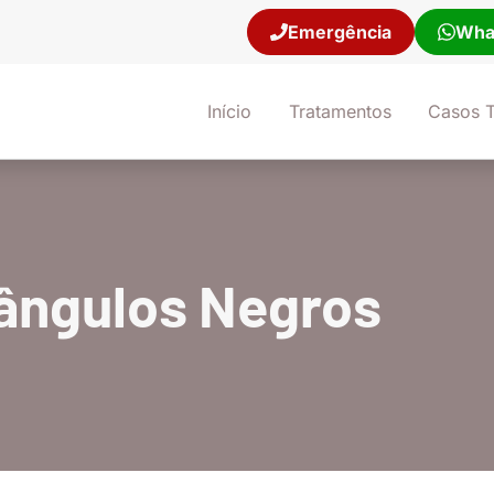
Emergência
Wha
21) 98106-9681
Início
Tratamentos
Casos T
iângulos Negros